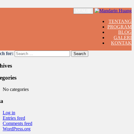
MENU
TENTANG
PROGRAM
BLOG
GALERI
KONTAK
ch for:
hives
egories
No categories
ta
Log in
Entries feed
Comments feed
WordPress.org