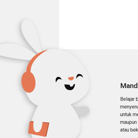
Mand
Belajar 
menyena
untuk m
maupun 
atau bek