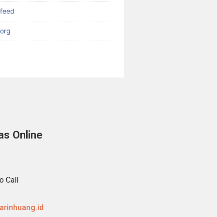
feed
org
as Online
o Call
rinhuang.id