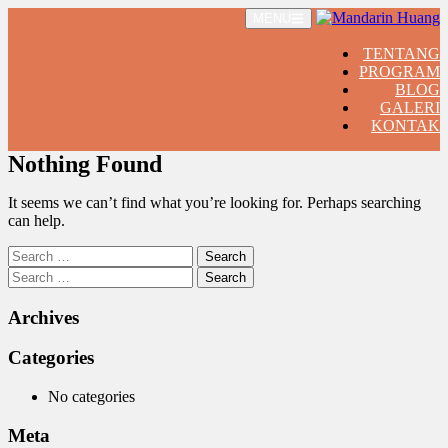
Skip
MENU
to
content
TENTANG
PROGRAM
BLOG
GALERI
KONTAK
Nothing Found
It seems we can’t find what you’re looking for. Perhaps searching
can help.
Search
for:
Search
for:
Archives
Categories
No categories
Meta